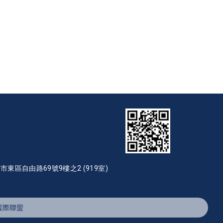
東區自由路69號9樓之2 (919室)
國際聯盟