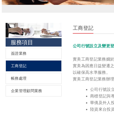
工商登記
服務項目
公司行號設立及變更登記
簽證業務
實美工商登記業務嫺
工商登記
實美為因應日益變遷
以確保高水準服務。
帳務處理
實美工商登記業務辦
公司行號設
企業管理顧問業務
商標登記與
華僑及外人
陸資來台投